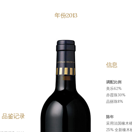
年份2013
信息
调配比例
美乐62%
赤霞珠30%
品丽珠8%
品鉴记录
陈年
采用法国橡木桶
25% 全新橡木