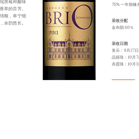
现黑莓和酸味
75% 一年期橡
香草的芬芳。
和绵顺，单宁细
采收分配
，余韵悠长。
金布朗 60％
采收日期
美乐：9月27日
品丽珠：10月7
赤霞珠：10月3
下载