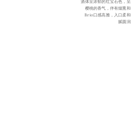
酒体呈浓郁的红宝石色，呈
樱桃的香气，伴有烟熏和
Brio口感高雅，入口柔
腻圆润