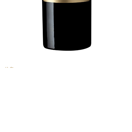
信息
调配比例
美乐49%
赤霞珠40%
品丽珠11%
陈年
采用法国橡木桶陈年12个月