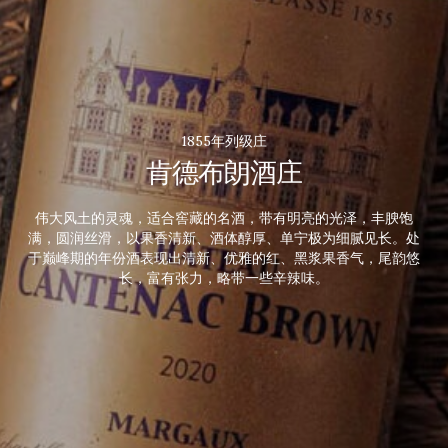
1855年列级庄
肯德布朗酒庄
伟大风土的灵魂，适合窖藏的名酒，带有明亮的光泽，丰腴饱
满，圆润丝滑，以果香清新、酒体醇厚、单宁极为细腻见长。处
于巅峰期的年份酒表现出清新、优雅的红、黑浆果香气，尾韵悠
长，富有张力，略带一些辛辣味。