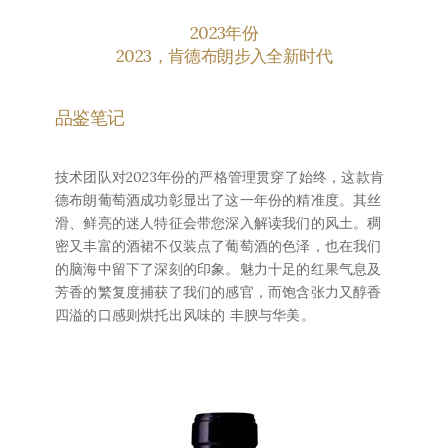
2023年份
2023，肯德布朗步入全新时代
品鉴笔记
品
人的
重要
技术团队对2023年份的严格管理贯穿了始终，这款肯
品丽
德布朗葡萄酒成功彰显出了这一年份的精准度。其丝
2
。
滑、鲜亮的迷人特征会带您深入解读我们的风土。稠
美
密又丰富的酒裙不仅装点了葡萄酒的色泽，也在我们
柔
的脑海中留下了深刻的印象。魅力十足的红果气息及
2
芳香的繁复度捕获了我们的感官，而饱含张力又醇香
余
四溢的口感则烘托出风味的 丰腴与华美。