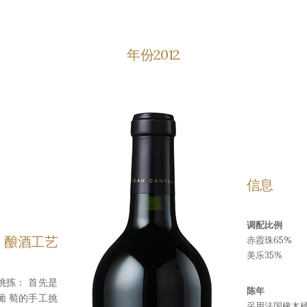
年份2012
信息
调配比例
酿酒工艺
赤霞珠65%
美乐35%
挑拣： 首先是
陈年
葡 萄的手工挑
采用法国橡木桶