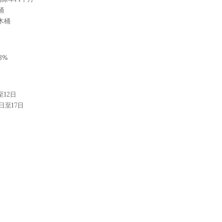
桶
木桶
3%
至12日
日至17日