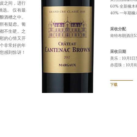
皮之间，进行
60% 全新橡木
挑选。 仅有最
40% 一年期橡
到酿酒槽之中。
的所有疑虑。葡
采收分配
点都不生硬。之
肯特布朗酒庄5
宽慰的心情又开
一个非常好的年
采收日期
让您感到惊讶！
美乐：10月1日
赤霞珠：10月8
下载