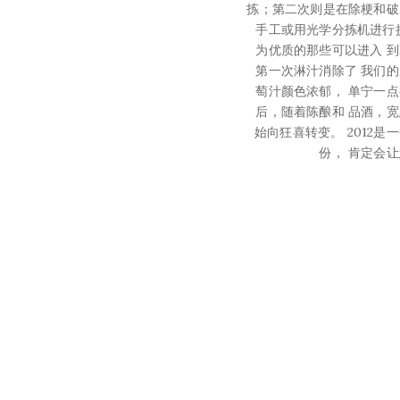
拣；第二次则是在除梗和破
手工或用光学分拣机进行
为优质的那些可以进入 
第一次淋汁消除了 我们
萄汁颜色浓郁， 单宁一
后，随着陈酿和 品酒，
始向狂喜转变。 2012是
份， 肯定会