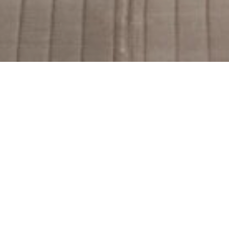
La poursuite d’un héritage
La famille française Le Lous est
aujourd’hui à la tête de
Château
Cantenac Brown
.
Très engagé dans la conduite de la
propriété, Tristan Le Lous, ingénieur