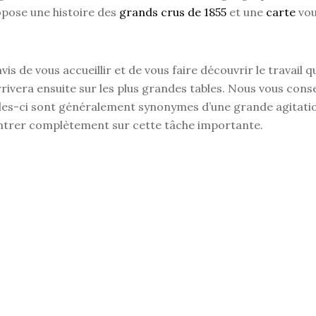
pose une histoire des
grands crus de 1855
et une
carte
vou
vis de vous accueillir et de vous faire découvrir le travail q
arrivera ensuite sur les plus grandes tables. Nous vous conse
elles-ci sont généralement synonymes d’une grande agitati
ntrer complètement sur cette tâche importante.
 la visite d’un Château ?
, vous aurez l’opportunité de visiter plusieurs Châteaux. L
urée d’une visite varie en fonction de la taille du domaine qu
ion que vous souhaitez vous accorder.
du Château Cantenac Brown
, vous aurez l’opportunité de parc
nes au sein du parc, découvrir l’
architecture Tudor du Châ
 l’avancée des travaux de notre
chai en terre crue
. À l’ense