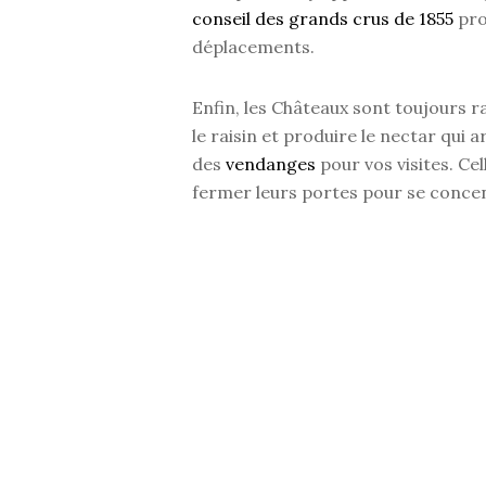
conseil des grands crus de 1855
pro
déplacements.
Enfin, les Châteaux sont toujours ra
le raisin et produire le nectar qui 
des
vendanges
pour vos visites. C
fermer leurs portes pour se conce
Combien de temps prévoir pour
Lors de votre séjour œnotouristique
varie entre 1h et 3h. En effet, la d
choisissez et du temps de dégustat
Par exemple, lors de votre
visite 
Château, profiter des arbres centai
Lewis Brown
, ou encore constater