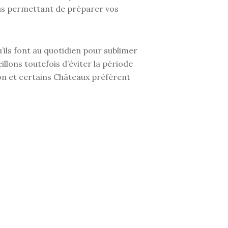
s permettant de préparer vos
u’ils font au quotidien pour sublimer
illons toutefois d’éviter la période
on et certains Châteaux préfèrent
a durée à prévoir pour ces visites
e vous visitez, du parcours que vous
ourir le vignoble, visiter le parc du
teau
, apprendre l’histoire de
John
mble de ces éléments, il faut ajouter