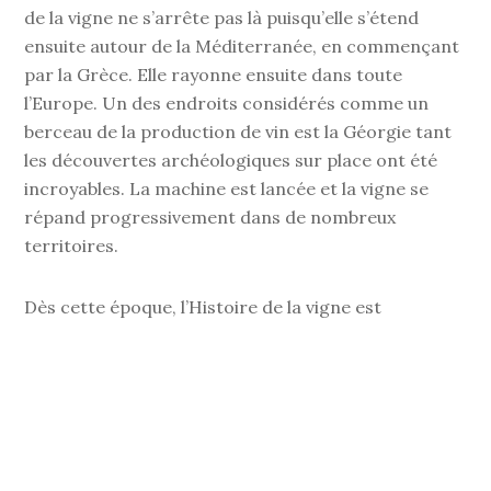
de la vigne ne s’arrête pas là puisqu’elle s’étend
ensuite autour de la Méditerranée, en commençant
par la Grèce. Elle rayonne ensuite dans toute
l’Europe. Un des endroits considérés comme un
berceau de la production de vin est la Géorgie tant
les découvertes archéologiques sur place ont été
incroyables. La machine est lancée et la vigne se
répand progressivement dans de nombreux
territoires.
Dès cette époque, l’Histoire de la vigne est
intimement liée à l’Histoire de l’Homme. En effet,
cette première domestication est le fait de
l’Homme. La diffusion de la culture de la vigne est
également le fait de l’Homme au fur et à mesure des
conquêtes ou des rapprochements entre pays. Dans
le Sud-Ouest de la France, et en particulier autour