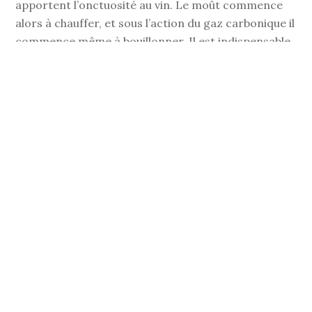
apportent l’onctuosité au vin. Le moût commence
alors à chauffer, et sous l’action du gaz carbonique il
commence même à bouillonner. Il est indispensable
de réguler la température de nos cuves car aux
alentours de 35-37°C, les levures sont tuées par la
chaleur et la fermentation cesse. Une fois que les
levures ont transformé tout le sucre en alcool, la
fermentation alcoolique s’interrompt. Ce processus
dure généralement deux à trois semaines.
La fermentation malolactique
La
fermentation malolactique
s’impose pour
l’ensemble des vins rouges, elle apportera
souplesse, rondeur et stabilité au vin. Il est
important de suivre le déroulement de cette
fermentation 1 à 3 fois par semaine suivant la
vitesse du phénomène. Elle est provoquée par des